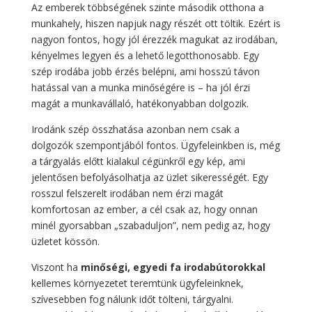
Az emberek többségének szinte második otthona a
munkahely, hiszen napjuk nagy részét ott töltik. Ezért is
nagyon fontos, hogy jól érezzék magukat az irodában,
kényelmes legyen és a lehető legotthonosabb. Egy
szép irodába jobb érzés belépni, ami hosszú távon
hatással van a munka minőségére is – ha jól érzi
magát a munkavállaló, hatékonyabban dolgozik.
Irodánk szép összhatása azonban nem csak a
dolgozók szempontjából fontos. Ügyfeleinkben is, még
a tárgyalás előtt kialakul cégünkről egy kép, ami
jelentősen befolyásolhatja az üzlet sikerességét. Egy
rosszul felszerelt irodában nem érzi magát
komfortosan az ember, a cél csak az, hogy onnan
minél gyorsabban „szabaduljon”, nem pedig az, hogy
üzletet kössön.
Viszont ha
minőségi, egyedi fa irodabútorokkal
kellemes környezetet teremtünk ügyfeleinknek,
szívesebben fog nálunk időt tölteni, tárgyalni.