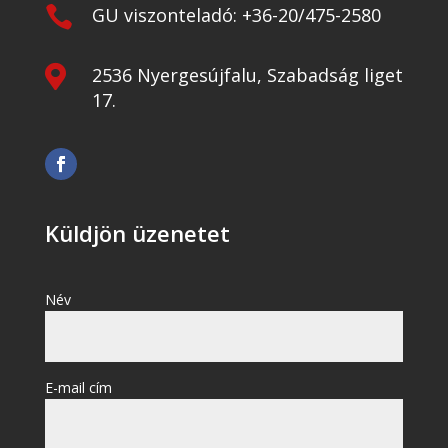

GU viszonteladó: +36-20/475-2580

2536 Nyergesújfalu, Szabadság liget
17.
Küldjön üzenetet
Név
E-mail cím