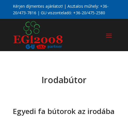
Kérjen díjmentes ajánlatot! | Asztalos műhely:
+36-
20/473-7816
| GU viszonteladó:
+36-20/475-2580
Irodabútor
Egyedi fa bútorok az irodába