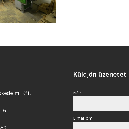
Küldjön üzenetet
skedelmi Kft.
Név
816
E-mail cím
580