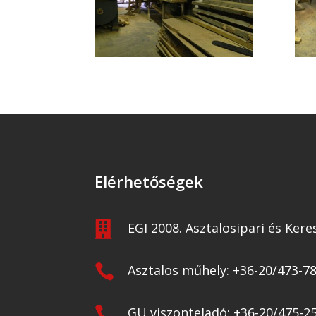
Elérhetőségek

EGI 2008. Asztalosipari és Kere

Asztalos műhely: +36-20/473-7

GU viszonteladó: +36-20/475-2