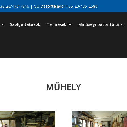
36-20/473-7816
| GU viszonteladó:
+36-20/475-2580
nk
Szolgáltatások
Termékek
Minőségi bútor tőlünk
MŰHELY