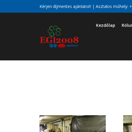
Kérjen díjmentes ajánlatot! | Asztalos műhely:
+
Kezdőlap
Rólu