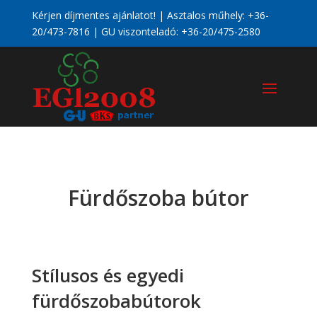
Kérjen díjmentes ajánlatot! | Asztalos műhely:
+36-
20/473-7816
| GU viszonteladó:
+36-20/475-2580
Fürdőszoba bútor
Stílusos és egyedi
fürdőszobabútorok