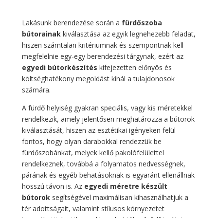
Lakásunk berendezése során a
fürdőszoba
bútorainak
kiválasztása az egyik legnehezebb feladat,
hiszen számtalan kritériumnak és szempontnak kell
megfelelnie egy-egy berendezési tárgynak, ezért az
egyedi bútorkészítés
kifejezetten előnyös és
költséghatékony megoldást kínál a tulajdonosok
számára.
A fürdő helyiség gyakran speciális, vagy kis méretekkel
rendelkezik, amely jelentősen meghatározza a bútorok
kiválasztását, hiszen az esztétikai igényeken felül
fontos, hogy olyan darabokkal rendezzük be
fürdőszobánkat, melyek kellő pakolófelülettel
rendelkeznek, továbbá a folyamatos nedvességnek,
párának és egyéb behatásoknak is egyaránt ellenállnak
hosszú távon is. Az
egyedi méretre készült
bútorok
segítségével maximálisan kihasználhatjuk a
tér adottságait, valamint stílusos környezetet