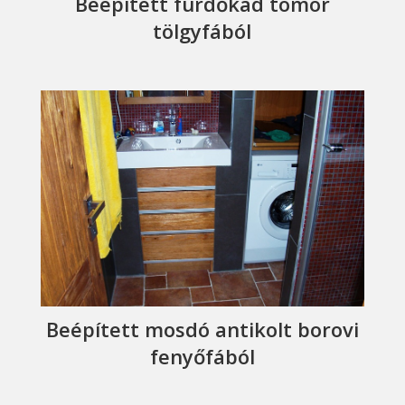
Beépített fürdőkád tömör
tölgyfából
Beépített mosdó antikolt borovi
fenyőfából