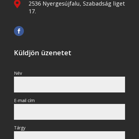

2536 Nyergesújfalu, Szabadság liget
17.
Küldjön üzenetet
Név
E-mail cím
Tárgy