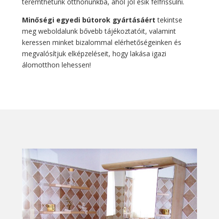
teremthetünk otthonunkba, ahol jól esik felfrissülni.
Minőségi egyedi bútorok gyártásáért
tekintse
meg weboldalunk bővebb tájékoztatóit, valamint
keressen minket bizalommal elérhetőségeinken és
megvalósítjuk elképzeléseit, hogy lakása igazi
álomotthon lehessen!