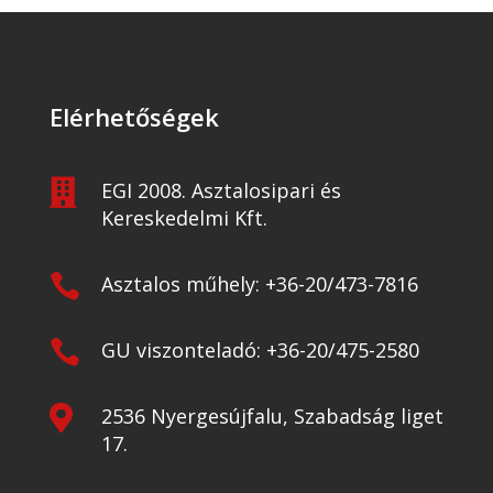
Elérhetőségek

EGI 2008. Asztalosipari és
Kereskedelmi Kft.

Asztalos műhely: +36-20/473-7816

GU viszonteladó: +36-20/475-2580

2536 Nyergesújfalu, Szabadság liget
17.