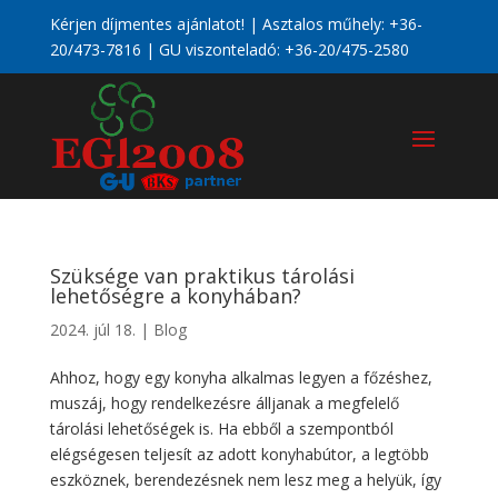
Kérjen díjmentes ajánlatot! | Asztalos műhely:
+36-
20/473-7816
| GU viszonteladó:
+36-20/475-2580
Szüksége van praktikus tárolási
lehetőségre a konyhában?
2024. júl 18.
|
Blog
Ahhoz, hogy egy konyha alkalmas legyen a főzéshez,
muszáj, hogy rendelkezésre álljanak a megfelelő
tárolási lehetőségek is. Ha ebből a szempontból
elégségesen teljesít az adott konyhabútor, a legtöbb
eszköznek, berendezésnek nem lesz meg a helyük, így