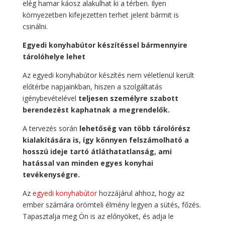
elég hamar káosz alakulhat ki a térben. Ilyen
környezetben kifejezetten terhet jelent bármit is
csinálni.
Egyedi konyhabútor készítéssel bármennyire
tárolóhelye lehet
Az egyedi konyhabútor készítés nem véletlenül került
előtérbe napjainkban, hiszen a szolgáltatás
igénybevételével
teljesen személyre szabott
berendezést kaphatnak a megrendelők.
A tervezés során
lehetőség van több tárolórész
kialakítására is, így könnyen felszámolható a
hosszú ideje tartó átláthatatlanság, ami
hatással van minden egyes konyhai
tevékenységre.
Az
egyedi konyhabútor
hozzájárul ahhoz, hogy az
ember számára örömteli élmény legyen a sütés, főzés.
Tapasztalja meg Ön is az előnyöket, és adja le