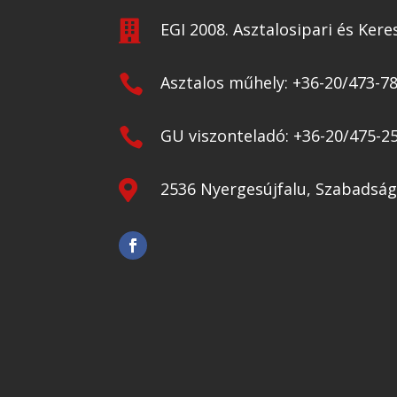

EGI 2008. Asztalosipari és Kere

Asztalos műhely: +36-20/473-7

GU viszonteladó: +36-20/475-2

2536 Nyergesújfalu, Szabadság 