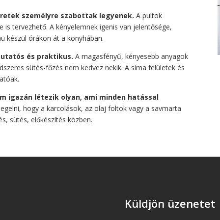
éretek személyre szabottak legyenek.
A pultok
 is tervezhető. A kényelemnek igenis van jelentősége,
ü készül órákon át a konyhában.
mutatós és praktikus.
A magasfényű, kényesebb anyagok
dszeres sütés-főzés nem kedvez nekik. A sima felületek és
atóak.
m igazán létezik olyan, ami minden hatással
gelni, hogy a karcolások, az olaj foltok vagy a savmarta
s, sütés, előkészítés közben.
Küldjön üzenetet