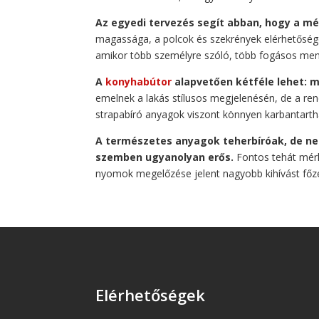
Az egyedi tervezés segít abban, hogy a m
magassága, a polcok és szekrények elérhetősége
amikor több személyre szóló, több fogásos men
A
konyhabútor
alapvetően kétféle lehet: 
emelnek a lakás stílusos megjelenésén, de a ren
strapabíró anyagok viszont könnyen karbantarth
A természetes anyagok teherbíróak, de ne
szemben ugyanolyan erős.
Fontos tehát mérle
nyomok megelőzése jelent nagyobb kihívást főzé
Elérhetőségek