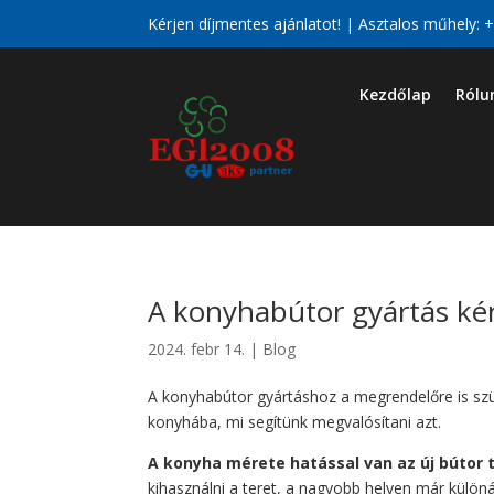
Kérjen díjmentes ajánlatot! | Asztalos műhely:
+
Kezdőlap
Rólu
A konyhabútor gyártás kér
2024. febr 14.
|
Blog
A konyhabútor gyártáshoz a megrendelőre is szük
konyhába, mi segítünk megvalósítani azt.
A konyha mérete hatással van az új bútor 
kihasználni a teret, a nagyobb helyen már különá