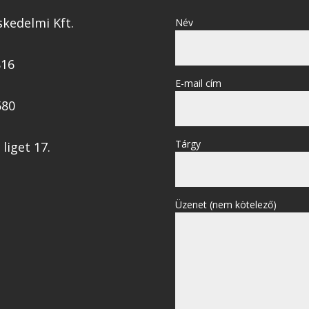
skedelmi Kft.
Név
816
E-mail cím
580
Tárgy
liget 17.
Üzenet (nem kötelező)