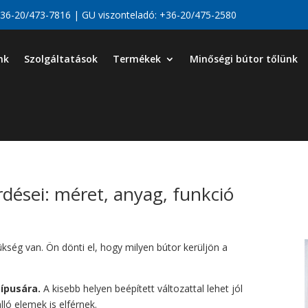
36-20/473-7816
| GU viszonteladó:
+36-20/475-2580
nk
Szolgáltatások
Termékek
Minőségi bútor tőlünk
dései: méret, anyag, funkció
ség van. Ön dönti el, hogy milyen bútor kerüljön a
típusára.
A kisebb helyen beépített változattal lehet jól
lló elemek is elférnek.